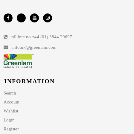
toll free no.
+44 (01) 3844 29697
info.uk@greenlam.com
INFORMATION
Search
Account
Wishlist
Login
Register