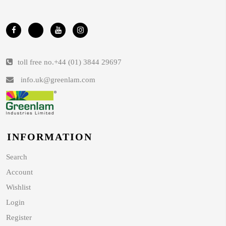
toll free no.
+44 (01) 3844 29697
info.uk@greenlam.com
INFORMATION
Search
Account
Wishlist
Login
Register