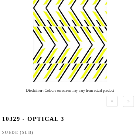
Disclaimer:
Colours on screen may vary from actual product
10329 - OPTICAL 3
SUEDE (SUD)