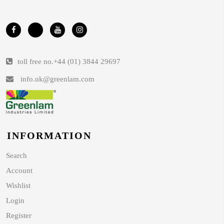
toll free no.
+44 (01) 3844 29697
info.uk@greenlam.com
INFORMATION
Search
Account
Wishlist
Login
Register