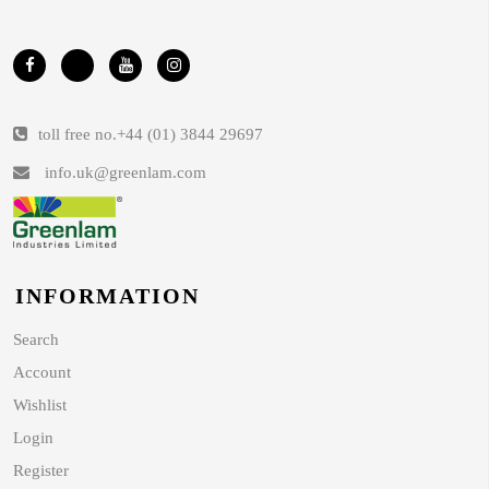
toll free no.
+44 (01) 3844 29697
info.uk@greenlam.com
INFORMATION
Search
Account
Wishlist
Login
Register