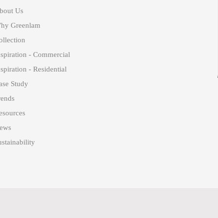
bout Us
hy Greenlam
ollection
nspiration - Commercial
spiration - Residential
ase Study
rends
esources
ews
stainability