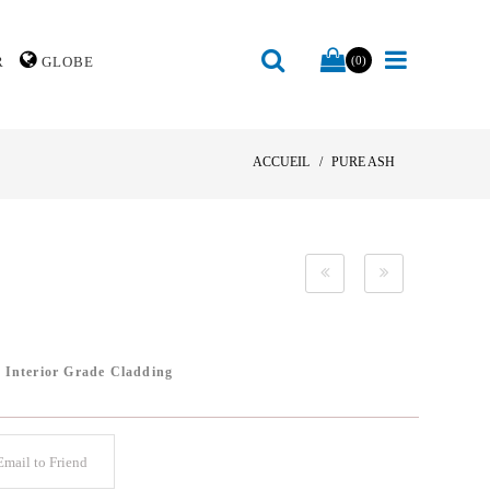
R
GLOBE
(0)
ACCUEIL
PURE ASH
/
Interior Grade Cladding
mail to Friend