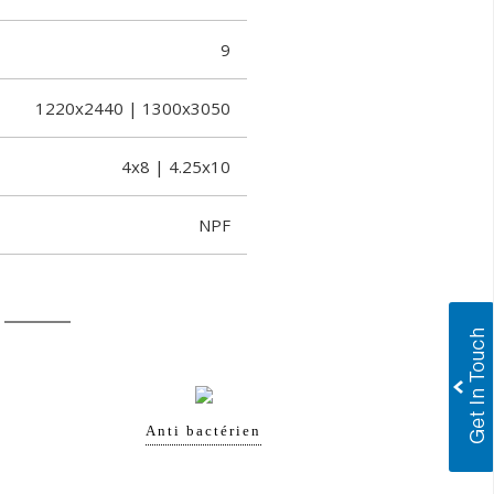
9
1220x2440 | 1300x3050
4x8 | 4.25x10
NPF
Anti bactérien