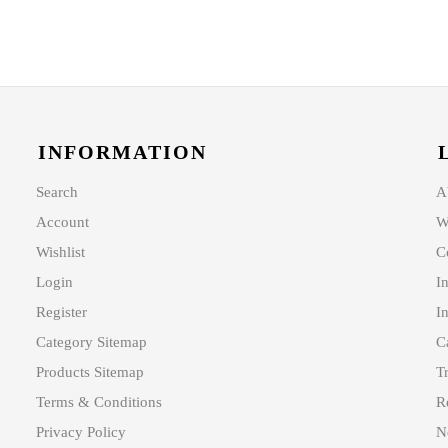
INFORMATION
Search
A
Account
W
Wishlist
C
Login
I
Register
In
Category Sitemap
C
Products Sitemap
T
Terms & Conditions
R
Privacy Policy
N