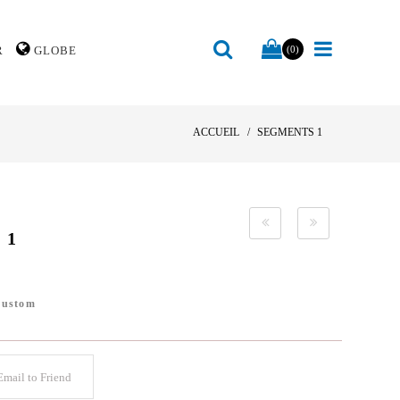
R
GLOBE
(0)
ACCUEIL
SEGMENTS 1
 1
Custom
mail to Friend