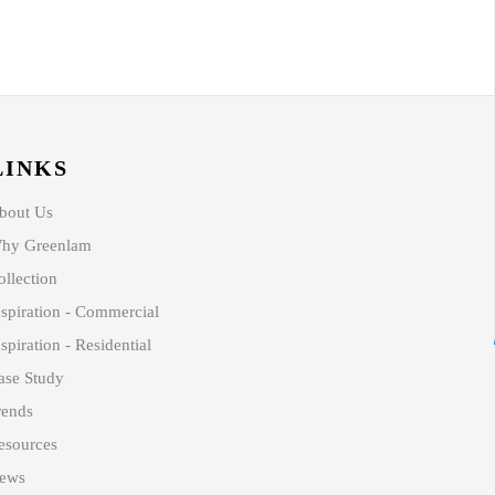
LINKS
bout Us
hy Greenlam
ollection
nspiration - Commercial
spiration - Residential
ase Study
rends
esources
ews