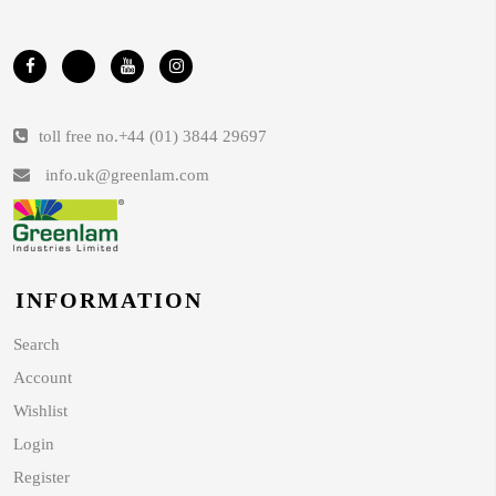
toll free no.
+44 (01) 3844 29697
info.uk@greenlam.com
INFORMATION
Search
Account
Wishlist
Login
Register