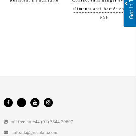
Résistant à l'humidité
Contact sans danger avec le
aliments anti-bactérien et la
NSF
toll free no.
+44 (01) 3844 29697
info.uk@greenlam.com