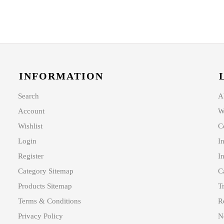
INFORMATION
Search
A
Account
W
Wishlist
C
Login
I
Register
In
Category Sitemap
C
Products Sitemap
T
Terms & Conditions
R
Privacy Policy
N