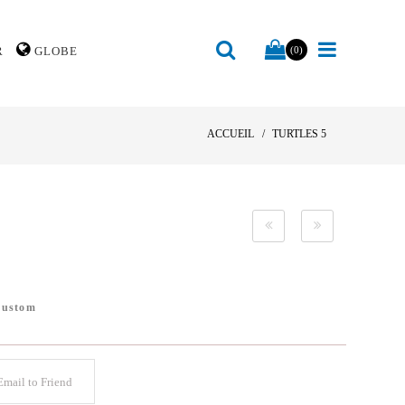
R
GLOBE
(0)
ACCUEIL
TURTLES 5
Custom
mail to Friend