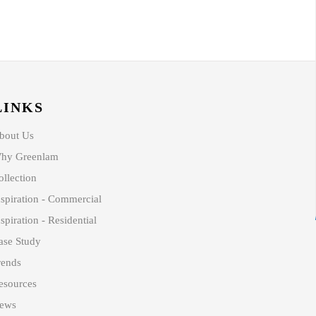
LINKS
bout Us
hy Greenlam
ollection
nspiration - Commercial
spiration - Residential
ase Study
rends
esources
ews