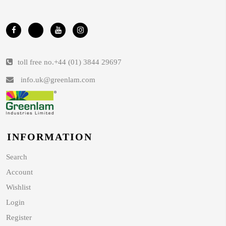
toll free no.
+44 (01) 3844 29697
info.uk@greenlam.com
INFORMATION
Search
Account
Wishlist
Login
Register