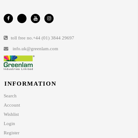
toll free no.
+44 (01) 3844 29697
info.uk@greenlam.com
INFORMATION
Search
Account
Wishlist
Login
Register