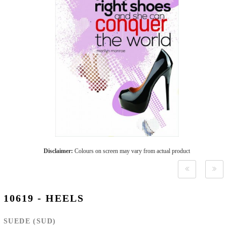
Disclaimer:
Colours on screen may vary from actual product
10619 - HEELS
SUEDE (SUD)